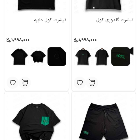
تیشرت گلدوزی کول
تیشرت کول دایره
1,998,000
1,998,000