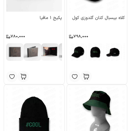
کلاه بیسبال کتان گلدوزی کول
پکیج 1 مافیا
780,000
798,000