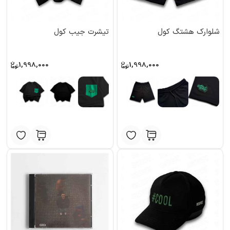
شلوارک هشتگ کول
تیشرت جیب کول
1,998,000
1,998,000