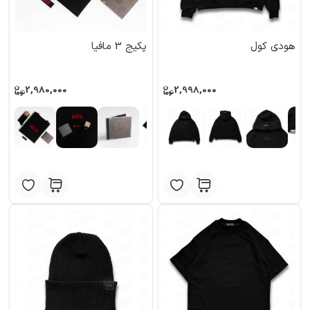
هودی کول
پکیج 3 مافیا
2,980,000
2,998,000